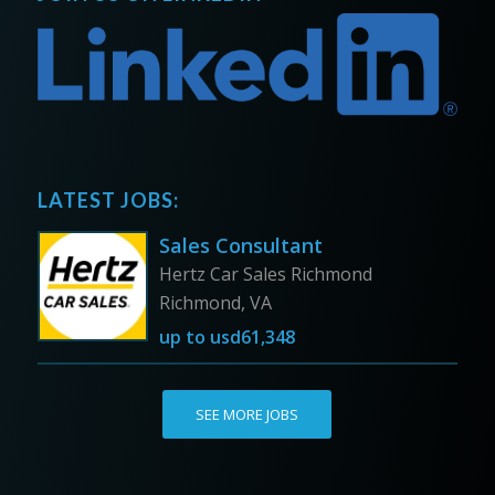
LATEST JOBS:
Sales Consultant
Hertz Car Sales Richmond
Richmond, VA
up to
usd61,348
SEE MORE JOBS