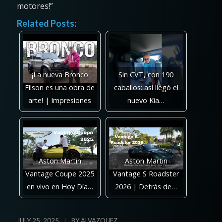
motores!”
Related Posts:
¡La nueva Bronco
Sin CVT, con 190
Filson es una obra de
caballos: así llegó el
arte! | Impresiones
nuevo Kia…
Aston Martin
Aston Martin
Vantage Coupe 2025
Vantage S Roadster
en vivo en Hoy Día…
2026 | Detrás de…
/
JULY 25, 2025
BY
ALVAZQUEZ