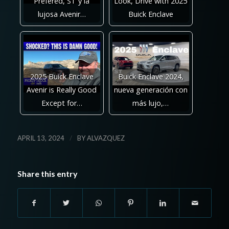
Prefered, ST y la
Look, Drive with 2025
lujosa Avenir…
Buick Enclave
2025 Buick Enclave
Buick Enclave 2024,
Avenir is Really Good
nueva generación con
Except for…
más lujo,…
/
APRIL 13, 2024
BY
ALVAZQUEZ
Share this entry