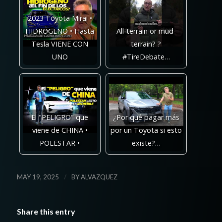
2023 Toyota Mirai •
HIDROGENO • Hasta
All-terrain or mud-
Tesla VIENE CON
terrain? ?
UNO
#TireDebate…
El "PELIGRO" que
¿Por qué pagar más
viene de CHINA •
por un Toyota si esto
POLESTAR •
existe?…
/
MAY 19, 2025
BY
ALVAZQUEZ
Share this entry