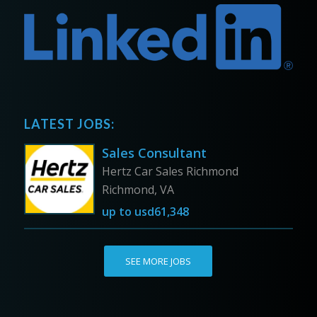
LATEST JOBS:
Sales Consultant
Hertz Car Sales Richmond
Richmond, VA
up to
usd61,348
SEE MORE JOBS