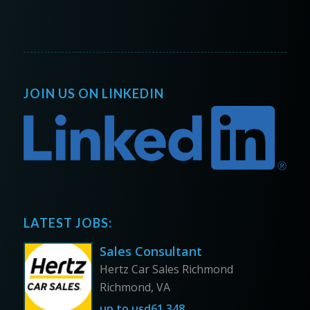
JOIN US ON LINKEDIN
LATEST JOBS:
Sales Consultant
Hertz Car Sales Richmond
Richmond, VA
up to
usd61,348