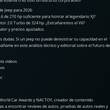
 al volante o es solo un discurso corporativo?
de Jeep para 2026:
6 de 210 hp suficiente para honrar al legendario XJ?
or 2.0 Turbo de 324 hp. ¿Extrañaremos el V6?
alor y precios ajustados.
s dudas. Si un Jeep no puede demostrar su capacidad en el
ame en este análisis técnico y editorial sobre el futuro de
is videos
com
v/
 World Car Awards y NACTOY, creador de contenido
as a encontrar reviews de autos, pruebas de autos reales y