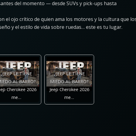
resantes del momento — desde SUVs y pick-ups hasta
el ojo crítico de quien ama los motores y la cultura que lo
iseño y el estilo de vida sobre ruedas… este es tu lugar.
¿JEEP LE TIENE
¿JEEP LE TIENE
IEDO AL BARRO?
MIEDO AL BARRO?
eep Cherokee 2026
Jeep Cherokee 2026
me…
me…