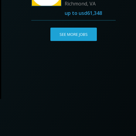
Richmond, VA
up to
usd61,348
SEE MORE JOBS