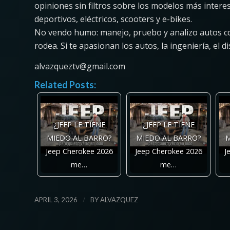
opiniones sin filtros sobre los modelos más inte
deportivos, eléctricos, scooters y e-bikes.
No vendo humo: manejo, pruebo y analizo autos con 
rodea. Si te apasionan los autos, la ingeniería, el d
alvazqueztv@gmail.com
Related Posts:
¿JEEP LE TIENE
¿JEEP LE TIENE
MIEDO AL BARRO?
MIEDO AL BARRO?
M
Jeep Cherokee 2026
Jeep Cherokee 2026
J
me…
me…
/
APRIL 3, 2026
BY
ALVAZQUEZ