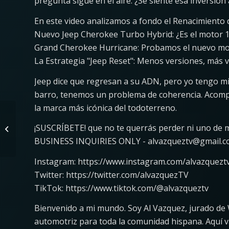
pregunta sigue en el aire: ¿Se siente esa inversión
En este video analizamos a fondo el Renacimiento 
Nuevo Jeep Cherokee Turbo Hybrid: ¿Es el motor 1.
Grand Cherokee Hurricane: Probamos el nuevo mot
La Estrategia "Jeep Reset": Menos versiones, más v
Jeep dice que regresan a su ADN, pero yo tengo mi
barro, tenemos un problema de coherencia. Acompáñ
la marca más icónica del todoterreno.
Toyota Tacoma is HOT,
Ford is Not! 2026 Q1
¡SUSCRÍBETE! que no te querrás perder ni uno de m
Truck Sales Results
BUSINESS INQUIRIES ONLY - alvazqueztv@gmail.
are In
Instagram: https://www.instagram.com/alvazquezt
Twitter: https://twitter.com/alvazquezTV
TikTok: https://www.tiktok.com/@alvazqueztv
Bienvenido a mi mundo. Soy Al Vazquez, jurado de
automotriz para toda la comunidad hispana. Aquí v