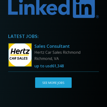
LATEST JOBS:
Sales Consultant
Hertz Car Sales Richmond
Richmond, VA
up to
usd61,348
SEE MORE JOBS