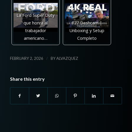
La Ford Super Duty
que honra al
F77 Dashcam |
trabajador
Unboxing y Setup
americano…
Completo
/
FEBRUARY 2, 2026
BY
ALVAZQUEZ
Share this entry