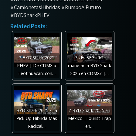
#CamionetasHíbridas #RumboAlFuturo
#BYDSharkPHEV
Related Posts:
? BYD Shark 2025
? ¿Es SEGURO
PHEV | De CDMX a
manejar la BYD Shark
Teotihuacán: con…
2025 en CDMX? |…
BYD Shark 2025 • La
? BYD Shark 2025 en
Pick-Up Híbrida Más
México: ¡Tourist Trap
Radical…
en…