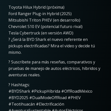
Toyota Hilux Hybrid (próxima)
Ford Ranger Plug-in Hybrid (2025)
Mitsubishi Triton PHEV (en desarrollo)
Chevrolet S10 EV (potencial futuro rival)
Tesla Cybertruck (en versión AWD)
? ¿Será la BYD Shark el nuevo referente en
pickups electrificadas? Mira el video y decide tú
mismo.
? Suscríbete para más reseñas, comparativos y
pruebas de manejo de autos eléctricos, híbridos y
aventuras reales.
? Hashtags:
#BYDShark #PickupHíbrida #OffRoadMéxico
#BYD2025 #DualModeOffRoad #PHEV
#Teotihuacán #Electrificación
#AventuraSustentable #AutosEléctricos