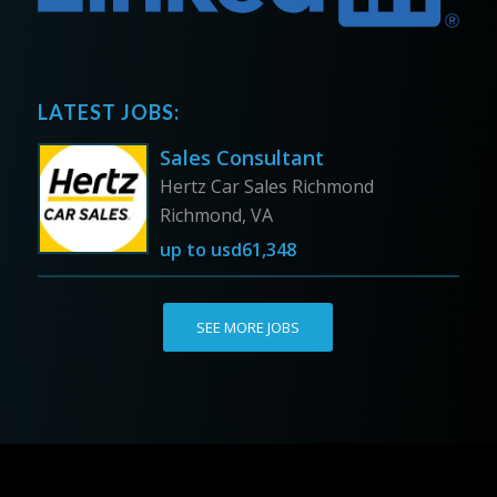
LATEST JOBS:
Sales Consultant
Hertz Car Sales Richmond
Richmond, VA
up to
usd61,348
SEE MORE JOBS