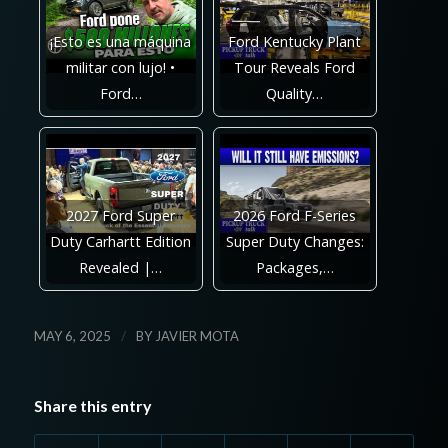
¡Esto es una máquina
Ford Kentucky Plant
militar con lujo! •
Tour Reveals Ford
Ford…
Quality…
2027 Ford Super
2026 Ford F-Series
Duty Carhartt Edition
Super Duty Changes:
Revealed |…
Packages,…
/
MAY 6, 2025
BY
JAVIER MOTA
Share this entry