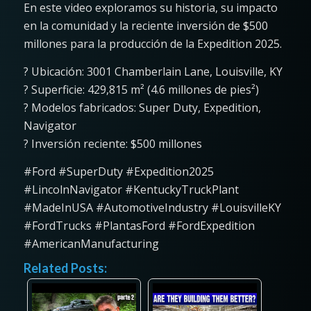
En este video exploramos su historia, su impacto
en la comunidad y la reciente inversión de $500
millones para la producción de la Expedition 2025.
? Ubicación: 3001 Chamberlain Lane, Louisville, KY
? Superficie: 429,815 m² (4.6 millones de pies²)
? Modelos fabricados: Super Duty, Expedition,
Navigator
? Inversión reciente: $500 millones
#Ford #SuperDuty #Expedition2025
#LincolnNavigator #KentuckyTruckPlant
#MadeInUSA #AutomotiveIndustry #LouisvilleKY
#FordTrucks #PlantasFord #FordExpedition
#AmericanManufacturing
Related Posts: