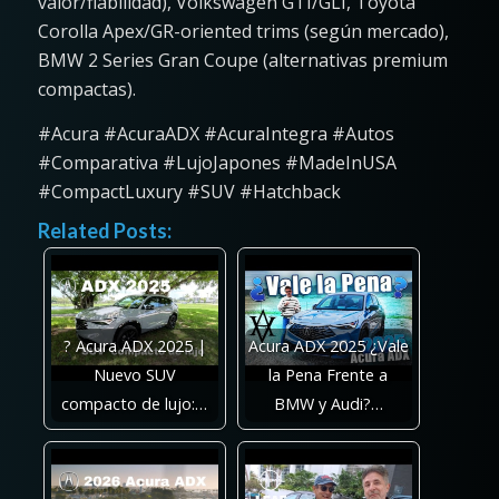
valor/fiabilidad), Volkswagen GTI/GLI, Toyota
Corolla Apex/GR-oriented trims (según mercado),
BMW 2 Series Gran Coupe (alternativas premium
compactas).
#Acura #AcuraADX #AcuraIntegra #Autos
#Comparativa #LujoJapones #MadeInUSA
#CompactLuxury #SUV #Hatchback
Related Posts:
? Acura ADX 2025 |
Acura ADX 2025 ¿Vale
Nuevo SUV
la Pena Frente a
compacto de lujo:…
BMW y Audi?…