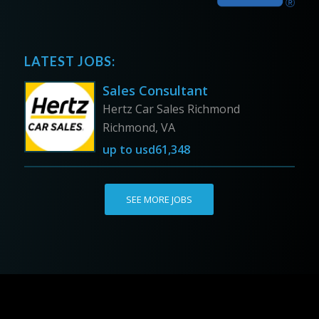
LATEST JOBS:
Sales Consultant
Hertz Car Sales Richmond
Richmond, VA
up to
usd61,348
SEE MORE JOBS