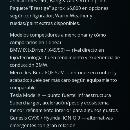
animaciones DRL, Bang & Olufsen en opción.
Paquete “Prestige” aprox. $6,800 en opciones
según configurador; Warm-Weather y
ruedas/paint extras disponibles.
Modelos competidores a mencionar (y cómo
compararlos en 1 línea)
BMW iX (xDrive / iX45/50) — rival directo en
lujo/tecnología; buen rendimiento y experiencia de
conducción BMW.
Mercedes-Benz EQE SUV — enfoque en confort y
acabado; suele ser más caro según equipamiento
comparable.
Tesla Model X — punto fuerte: infraestructura
Supercharger, aceleración/peso y ecosistema;
menor refinamiento interior para algunos gustos.
Genesis GV90 / Hyundai IONIQ 9 — alternativas
emergentes con gran relación