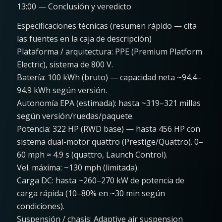
13:00 — Conclusión y veredicto
Especificaciones técnicas (resumen rápido — cita
las fuentes en la caja de descripción)
Plataforma / arquitectura: PPE (Premium Platform
Electric), sistema de 800 V.
Batería: 100 kWh (bruto) — capacidad neta ~94.4–
94.9 kWh según versión.
Autonomía EPA (estimada): hasta ~319–321 millas
según versión/ruedas/paquete.
Potencia: 322 HP (RWD base) — hasta 456 HP con
sistema dual-motor quattro (Prestige/Quattro). 0–
60 mph ≈ 4.9 s (quattro, Launch Control).
Vel. máxima: ~130 mph (limitada).
Carga DC: hasta ~260–270 kW de potencia de
carga rápida (10–80% en ~30 min según
condiciones).
Suspensión / chasis: Adaptive air suspension