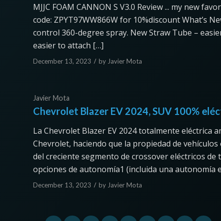
MJJC FOAM CANNON S V3.0 Review ... my new favorit
code: ZPYT97WW866W for 10%discount What’s New 
control 360-degree spray. New Straw Tube – easier 
easier to attach […]
/
December 13, 2023
by
Javier Mota
Javier Mota
Chevrolet Blazer EV 2024, SUV 100% eléc
La Chevrolet Blazer EV 2024 totalmente eléctrica am
Chevrolet, haciendo que la propiedad de vehículos 
del creciente segmento de crossover eléctricos de 
opciones de autonomía1 (incluida una autonomía e
/
December 13, 2023
by
Javier Mota