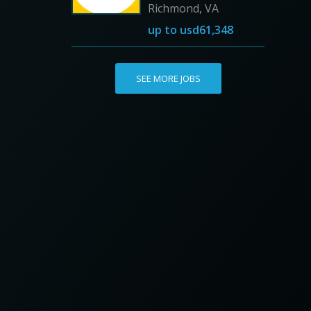
Richmond, VA
up to
usd61,348
SEE MORE JOBS