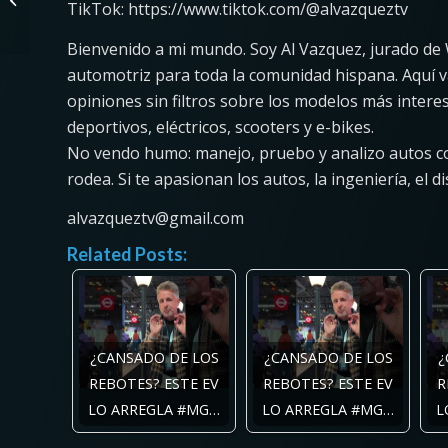
TikTok: https://www.tiktok.com/@alvazqueztv
Goodrich KO2 vs KO3
tire? Here’s a...
Bienvenido a mi mundo. Soy Al Vazquez, jurado de
automotriz para toda la comunidad hispana. Aquí v
opiniones sin filtros sobre los modelos más inte
deportivos, eléctricos, scooters y e-bikes.
No vendo humo: manejo, pruebo y analizo autos con 
rodea. Si te apasionan los autos, la ingeniería, el d
alvazqueztv@gmail.com
Related Posts:
¿CANSADO DE LOS
¿CANSADO DE LOS
¿
REBOTES? ESTE EV
REBOTES? ESTE EV
R
LO ARREGLA #MG…
LO ARREGLA #MG…
L