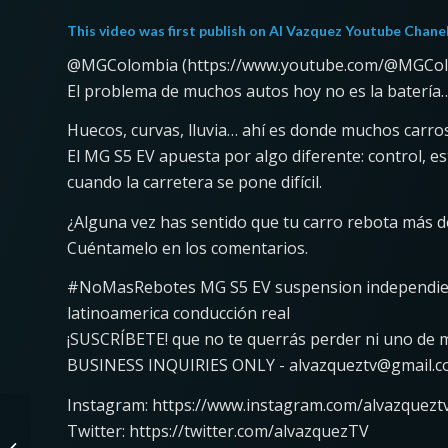
This video was first publish on
Al Vazquez Youtube Chane
@MGColombia (https://www.youtube.com/@MGCo
El problema de muchos autos hoy no es la batería…
Huecos, curvas, lluvia… ahí es donde muchos carros
El MG S5 EV apuesta por algo diferente: control, e
cuando la carretera se pone difícil.
¿Alguna vez has sentido que tu carro rebota más de
Cuéntamelo en los comentarios.
#NoMasRebotes MG S5 EV suspension independiente
latinoamerica conducción real
¡SUSCRÍBETE! que no te querrás perder ni uno de m
BUSINESS INQUIRIES ONLY - alvazqueztv@gmail.
Instagram: https://www.instagram.com/alvazquezt
What’s the difference
Twitter: https://twitter.com/alvazquezTV
between the BF