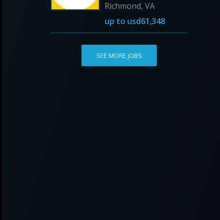
Richmond, VA
up to
usd61,348
SEE MORE JOBS