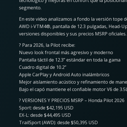
tecnológico y mejoras en confort que la posiciona
segmento.
En este video analizamos a fondo la versión tope 
AWD i-VTM4®, pantalla de 12.3 pulgadas, Head-Up
versiones disponibles y sus precios MSRP oficiales.
? Para 2026, la Pilot recibe:
Nuevo look frontal más agresivo y moderno
Pantalla táctil de 12.3” estándar en toda la gama
Cuadro digital de 10.2”
Apple CarPlay y Android Auto inalámbricos
Mejor aislamiento acústico y refinamiento de mane
Bajo el capó mantiene el confiable motor V6 de 3.5
? VERSIONES Y PRECIOS MSRP – Honda Pilot 2026
Sport: desde $42,195 USD
EX-L: desde $44,495 USD
TrailSport (AWD): desde $50,395 USD