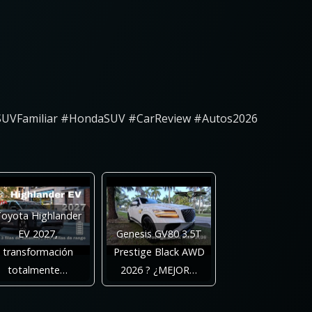
#SUVFamiliar #HondaSUV #CarReview #Autos2026
oyota Highlander
EV 2027,
Genesis GV80 3.5T
transformación
Prestige Black AWD
totalmente…
2026 ? ¿MEJOR…