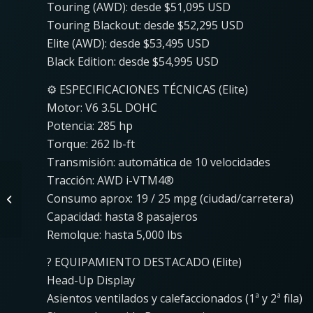
Touring (AWD): desde $51,095 USD
Touring Blackout: desde $52,295 USD
Elite (AWD): desde $53,495 USD
Black Edition: desde $54,995 USD
⚙️ ESPECIFICACIONES TÉCNICAS (Elite)
Motor: V6 3.5L DOHC
Potencia: 285 hp
Torque: 262 lb-ft
Transmisión: automática de 10 velocidades
Hyundai IONIQ 9 AWD
Tracción: AWD i-VTM4®
Performance
Consumo aprox: 19 / 25 mpg (ciudad/carretera)
Calligraphy Black Ink
Capacidad: hasta 8 pasajeros
2027 ⚡ SUV Eléctrico...
Remolque: hasta 5,000 lbs
? EQUIPAMIENTO DESTACADO (Elite)
Head-Up Display
Asientos ventilados y calefaccionados (1ª y 2ª fila)