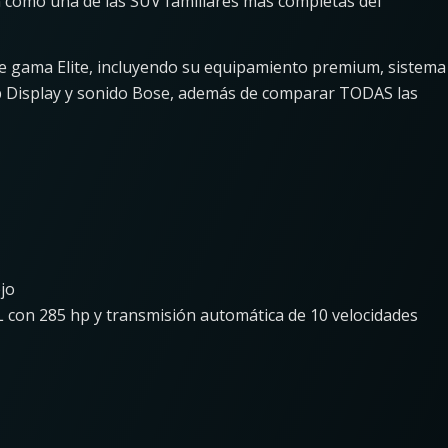
n como una de las SUV familiares más completas del
de gama Elite, incluyendo su equipamiento premium, sistema
 Display y sonido Bose, además de comparar TODAS las
jo
L con 285 hp y transmisión automática de 10 velocidades