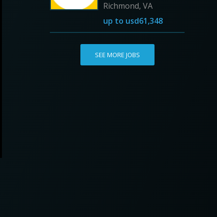
Richmond, VA
up to
usd61,348
SEE MORE JOBS