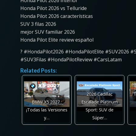
Honda Pilot 2026 interior
Honda Pilot 2026 vs Telluride
Honda Pilot 2026 características
SUV 3 filas 2026
mejor SUV familiar 2026
Honda Pilot Elite review español
? #HondaPilot2026 #HondaPilotElite #SUV2026 
#SUV3Filas #HondaPilotReview #CarsLatam
Related Posts:
2026 Cadillac
T
BMW X5 2027 :
Escalade Platinum
¡Todas las Versiones
Sport: SUV de
y…
Súper…