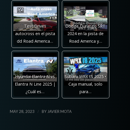
Test Drives
Dodge Durango SRT
autocross en el pista
2024 en la pista de
dd Road America…
Road America y…
Hyundai Elantra N vs
Subaru WRX tS 2025 •
Elantra N Line 2025 |
Caja manual, solo
¿Cuál es…
para…
/
MAY 28, 2023
BY
JAVIER MOTA