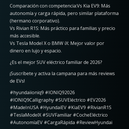
Comparación con competencia:Vs Kia EV9: Más
autonomía y carga rápida, pero similar plataforma
(hermano corporativo).
Vs Rivian R1S: Más práctico para familias y precio
más accesible.
Vs Tesla Model X o BMW iX: Mejor valor por
dinero en lujo y espacio.
¿Es el mejor SUV eléctrico familiar de 2026?
¡Suscríbete y activa la campana para más reviews
de EVs!
#hyundaiioniq9 #IONIQ92026
#IONIQ9Calligraphy #SUVEléctrico #EV2026
#MadeInUSA #HyundaiEV #KiaEV9 #RivianR1S
#TeslaModelX #SUVFamiliar #CocheEléctrico
#AutonomíaEV #CargaRápida #ReviewHyundai