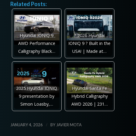
Related Posts:
Hyundai IONIQ 9
? 2026 Hyundai
AWD Performance
IONIQ 9 ? Built in the
Calligraphy Black…
USA! | Made at…
2025 Hyundai IONIQ
Hyundai Santa Fe
9 presentation by
Hybrid Calligraphy
Simon Loasby,…
AWD 2026 | 231…
/
JANUARY 4, 2026
BY
JAVIER MOTA