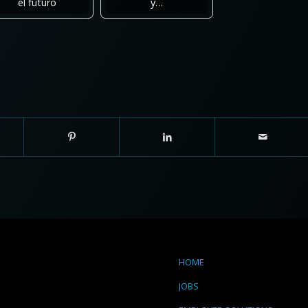
el futuro
y…
HOME
JOBS