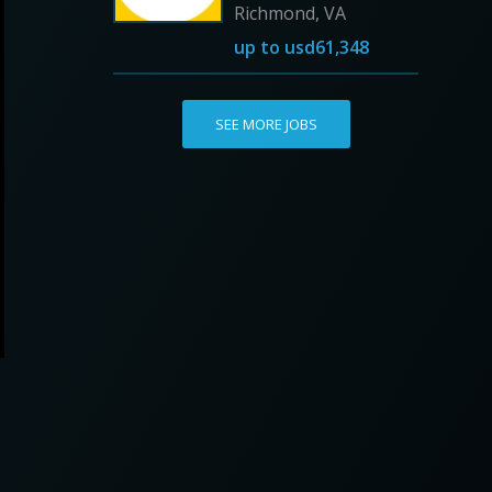
Richmond, VA
up to
usd61,348
SEE MORE JOBS