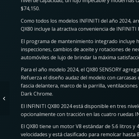
nivel de capacidad, un lujo impecable y modernas ca
$74,150.
Como todos los modelos INFINITI del año 2024, arr
QX80 incluye la atractiva conveniencia de INFINITI
El programa de mantenimiento integrado incluye ha
inspecciones, cambios de aceite y rotaciones de ne
automóviles de lujo de brindar la máxima satisfacció
Para el año modelo 2024, el QX80 SENSORY agrega
Refuerza el diseño audaz del modelo con carcasas 
fascia delantera, marco de la parrilla, ventilacion
SO Many Great
Dark Chrome.
Changes! 2025 Chevy
Suburban, Chevy
El INFINITI QX80 2024 está disponible en tres nive
Tahoe Big
opcionalmente con tracción en las cuatro ruedas 
Improvement
El QX80 tiene un motor V8 estándar de 5.6 litros y
velocidades y está clasificado para remolcar hasta 8