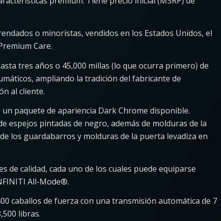
racterísticas premium. Tiene precio inicial (MSRP) de
endados o minoristas, vendidos en los Estados Unidos, el
 Premium Care.
sta tres años o 45,000 millas (lo que ocurra primero) de
umáticos, ampliando la tradición del fabricante de
n al cliente.
 un paquete de apariencia Dark Chrome disponible.
de espejos pintadas de negro, además de molduras de la
es de los guardabarros y molduras de la puerta levadiza en
les de calidad, cada uno de los cuales puede equiparse
INFINITI All-Mode®.
 400 caballos de fuerza con una transmisión automática de 7
,500 libras.