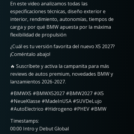
En este video analizamos todas las
especificaciones técnicas, diseño exterior e
interior, rendimiento, autonomías, tiempos de
carga y por qué BMW apuesta por la máxima
flexibilidad de propulsión
¿Cuál es tu versión favorita del nuevo X5 2027?
¡Coméntalo abajo!
🔥 Suscríbete y activa la campanita para más
reviews de autos premium, novedades BMW y
lanzamientos 2026-2027.
#BMWX5 #BMWX52027 #BMW2027 #iX5
#NeueKlasse #MadeInUSA #SUVDeLujo
#AutoElectrico #Hidrogeno #PHEV #BMW
Timestamps:
00:00 Intro y Debut Global